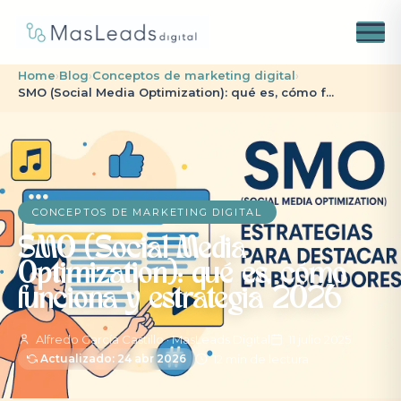
Home
›
Blog
›
Conceptos de marketing digital
›
SMO (Social Media Optimization): qué es, cómo f...
CONCEPTOS DE MARKETING DIGITAL
SMO (Social Media
Optimization): qué es, cómo
funciona y estrategia 2026
Alfredo García Castillo · MasLeads Digital
11 julio 2025
12 min de lectura
Actualizado: 24 abr 2026