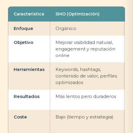
Característica
SMO (Optimización)
S
Enfoque
Orgánico
P
Objetivo
Mejorar visibilidad natural,
A
engagement y reputación
c
online
e
Herramientas
Keywords, hashtags,
F
contenido de valor, perfiles
T
optimizados
I
Resultados
Más lentos pero duraderos
R
t
Coste
Bajo (tiempo y estrategia)
A
p
c