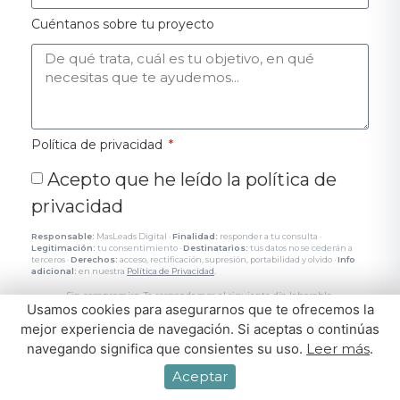
Cuéntanos sobre tu proyecto
Política de privacidad
Acepto que he leído la política de
privacidad
Responsable:
MasLeads Digital ·
Finalidad:
responder a tu consulta ·
Legitimación:
tu consentimiento ·
Destinatarios:
tus datos no se cederán a
terceros ·
Derechos:
acceso, rectificación, supresión, portabilidad y olvido ·
Info
adicional:
en nuestra
Política de Privacidad
.
Sin compromiso. Te respondemos el siguiente día laborable.
Usamos cookies para asegurarnos que te ofrecemos la
mejor experiencia de navegación. Si aceptas o continúas
Enviar
navegando significa que consientes su uso.
Leer más
.
Aceptar