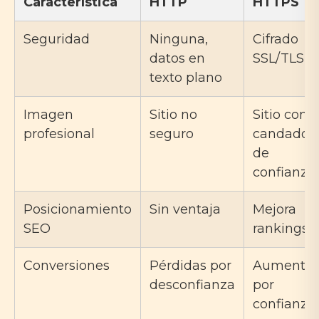
Característica
HTTP
HTTPS
Seguridad
Ninguna,
Cifrado
datos en
SSL/TLS
texto plano
Imagen
Sitio no
Sitio con
profesional
seguro
candado
de
confianza
Posicionamiento
Sin ventaja
Mejora
SEO
rankings
Conversiones
Pérdidas por
Aumento
desconfianza
por
confianza