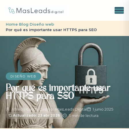
Home
›
Blog
›
Diseño web
›
Por qué es importante usar HTTPS para SEO
DISEÑO WEB
Por qué es importante usar
HTTPS para SEO
Alfredo García Castillo · MasLeads Digital
1 junio 2025
3 min de lectura
Actualizado: 23 abr 2026