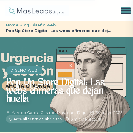
Home
›
Blog
›
Diseño web
›
Pop Up Store Digital: Las webs efímeras que dej...
DISEÑO WEB
Pop Up Store Digital: Las
webs efímeras que dejan
huella
Alfredo García Castillo · MasLeads Digital
30 mayo 2025
5 min de lectura
Actualizado: 23 abr 2026