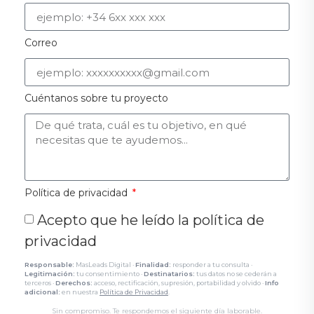
Correo
Cuéntanos sobre tu proyecto
Política de privacidad
Acepto que he leído la política de
privacidad
Responsable:
MasLeads Digital ·
Finalidad:
responder a tu consulta ·
Legitimación:
tu consentimiento ·
Destinatarios:
tus datos no se cederán a
terceros ·
Derechos:
acceso, rectificación, supresión, portabilidad y olvido ·
Info
adicional:
en nuestra
Política de Privacidad
.
Sin compromiso. Te respondemos el siguiente día laborable.