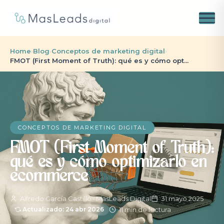
Home
›
Blog
›
Conceptos de marketing digital
›
FMOT (First Moment of Truth): qué es y cómo opt...
CONCEPTOS DE MARKETING DIGITAL
FMOT (First Moment of Truth):
qué es y cómo optimizarlo en
ecommerce
Alfredo García Castillo · MasLeads Digital
31 mayo 2025
11 min de lectura
Actualizado: 24 abr 2026