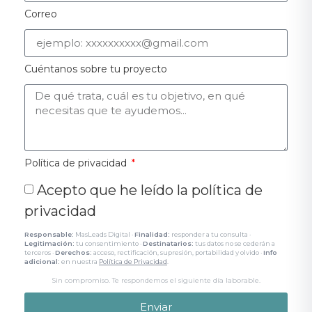
Correo
Cuéntanos sobre tu proyecto
Política de privacidad
Acepto que he leído la política de
privacidad
Responsable:
MasLeads Digital ·
Finalidad:
responder a tu consulta ·
Legitimación:
tu consentimiento ·
Destinatarios:
tus datos no se cederán a
terceros ·
Derechos:
acceso, rectificación, supresión, portabilidad y olvido ·
Info
adicional:
en nuestra
Política de Privacidad
.
Sin compromiso. Te respondemos el siguiente día laborable.
Enviar