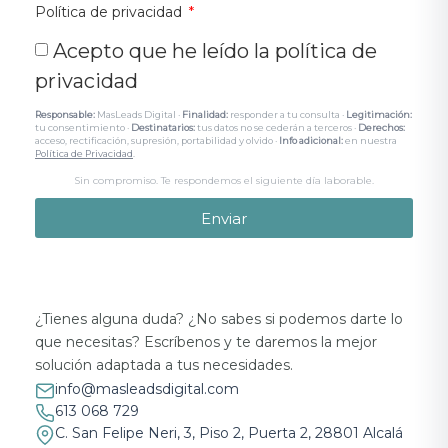
Política de privacidad
Acepto que he leído la política de
privacidad
Responsable:
MasLeads Digital ·
Finalidad:
responder a tu consulta ·
Legitimación:
tu consentimiento ·
Destinatarios:
tus datos no se cederán a terceros ·
Derechos:
acceso, rectificación, supresión, portabilidad y olvido ·
Info adicional:
en nuestra
Política de Privacidad
.
Sin compromiso. Te respondemos el siguiente día laborable.
Enviar
¿Tienes alguna duda? ¿No sabes si podemos darte lo
que necesitas? Escríbenos y te daremos la mejor
solución adaptada a tus necesidades.
info@masleadsdigital.com
613 068 729
C. San Felipe Neri, 3, Piso 2, Puerta 2, 28801 Alcalá