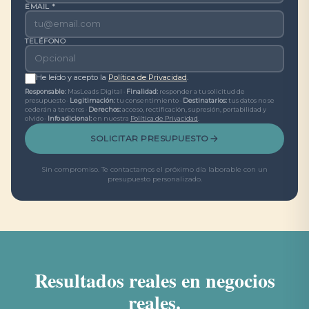
EMAIL *
TELÉFONO
He leído y acepto la
Política de Privacidad
.
Responsable:
MasLeads Digital ·
Finalidad:
responder a tu solicitud de
presupuesto ·
Legitimación:
tu consentimiento ·
Destinatarios:
tus datos no se
cederán a terceros ·
Derechos:
acceso, rectificación, supresión, portabilidad y
olvido ·
Info adicional:
en nuestra
Política de Privacidad
.
SOLICITAR PRESUPUESTO
Sin compromiso. Te contactamos el próximo día laborable con un
presupuesto personalizado.
Resultados reales en negocios
reales.