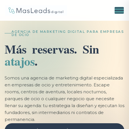
AGENCIA DE MARKETING DIGITAL PARA EMPRESAS
DE OCIO
M
á
s
r
e
s
e
r
v
a
s
.
S
i
n
a
t
a
j
o
s
.
Somos una agencia de marketing digital especializada
en empresas de ocio y entretenimiento. Escape
rooms, centros de aventura, locales nocturnos,
parques de ocio o cualquier negocio que necesite
llenar su agenda: tu estrategia la diseñan y ejecutan los
fundadores, sin intermediarios ni contratos de
permanencia.