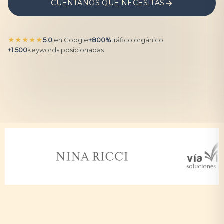
CUÉNTANOS QUÉ NECESITAS
★★★★★
5.0
en Google
+800%
tráfico orgánico
+1.500
keywords posicionadas