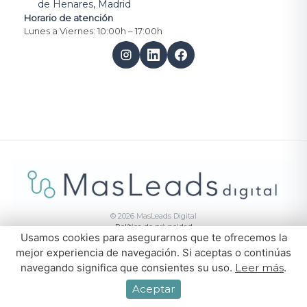
de Henares, Madrid
Horario de atención
Lunes a Viernes: 10:00h – 17:00h
©
2026
MasLeads Digital
Política de privacidad
Usamos cookies para asegurarnos que te ofrecemos la
mejor experiencia de navegación. Si aceptas o continúas
SERVICIOS
navegando significa que consientes su uso.
Leer más
.
Posicionamiento SEO
Gestión de Redes Sociales
Aceptar
Paid Media